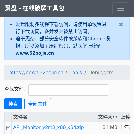
爱盘 - 在线破解工具包
×
爱盘限制多线程下载访问，请使用单线程进
行下载访问，多并发会被禁止访问。
迫于无奈，部分安全软件被杀软和Chrome误
报，所以添加了压缩密码，默认解压密码：
www.52pojie.cn
https://down.52pojie.cn
Tools
Debuggers
查找文件：
搜索
全部文件
文件名
文件大小
上传
API_Monitor_v2r13_x86_x64.zip
8.1 MB
1 年前