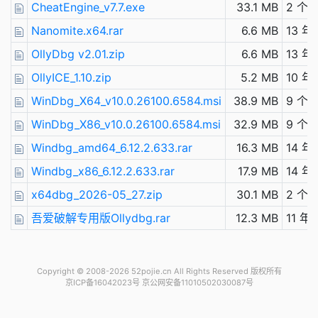
CheatEngine_v7.7.exe
33.1 MB
2 个
Nanomite.x64.rar
6.6 MB
13 年
OllyDbg v2.01.zip
6.6 MB
13 年
OllyICE_1.10.zip
5.2 MB
10 年
WinDbg_X64_v10.0.26100.6584.msi
38.9 MB
9 个
WinDbg_X86_v10.0.26100.6584.msi
32.9 MB
9 个
Windbg_amd64_6.12.2.633.rar
16.3 MB
14 年
Windbg_x86_6.12.2.633.rar
17.9 MB
14 年
x64dbg_2026-05_27.zip
30.1 MB
2 个
吾爱破解专用版Ollydbg.rar
12.3 MB
11 年
Copyright © 2008-2026 52pojie.cn
All Rights Reserved 版权所有
京ICP备16042023号 京公网安备11010502030087号