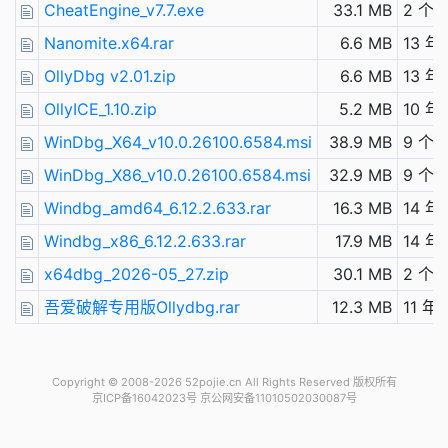
CheatEngine_v7.7.exe
33.1 MB
2 个
Nanomite.x64.rar
6.6 MB
13 年
OllyDbg v2.01.zip
6.6 MB
13 年
OllyICE_1.10.zip
5.2 MB
10 年
WinDbg_X64_v10.0.26100.6584.msi
38.9 MB
9 个
WinDbg_X86_v10.0.26100.6584.msi
32.9 MB
9 个
Windbg_amd64_6.12.2.633.rar
16.3 MB
14 年
Windbg_x86_6.12.2.633.rar
17.9 MB
14 年
x64dbg_2026-05_27.zip
30.1 MB
2 个
吾爱破解专用版Ollydbg.rar
12.3 MB
11 年
Copyright © 2008-2026 52pojie.cn
All Rights Reserved 版权所有
京ICP备16042023号 京公网安备11010502030087号