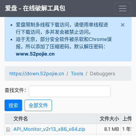
爱盘 - 在线破解工具包
×
爱盘限制多线程下载访问，请使用单线程进
行下载访问，多并发会被禁止访问。
迫于无奈，部分安全软件被杀软和Chrome误
报，所以添加了压缩密码，默认解压密码：
www.52pojie.cn
https://down.52pojie.cn
Tools
Debuggers
查找文件：
搜索
全部文件
文件名
文件大小
上传
API_Monitor_v2r13_x86_x64.zip
8.1 MB
1 年前